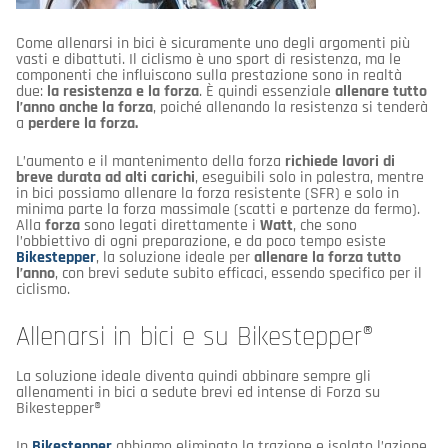
Come allenarsi in bici è sicuramente uno degli argomenti più
vasti e dibattuti. Il ciclismo è uno sport di resistenza, ma le
componenti che influiscono sulla prestazione sono in realtà
due:
la resistenza e la forza
. È quindi essenziale
allenare tutto
l’anno anche la forza
, poiché allenando la resistenza si tenderà
a
perdere la forza.
L’aumento e il mantenimento della forza
richiede lavori di
breve durata ad alti carichi
, eseguibili solo in palestra, mentre
in bici possiamo allenare la forza resistente (SFR) e solo in
minima parte la forza massimale (scatti e partenze da fermo).
Alla
forza
sono legati direttamente i
Watt
, che sono
l’obbiettivo di ogni preparazione, e da poco tempo esiste
Bikestepper
, la soluzione ideale per
allenare la forza tutto
l’anno
, con brevi sedute subito efficaci, essendo specifico per il
ciclismo.
Allenarsi in bici e su Bikestepper®
La soluzione ideale diventa quindi abbinare sempre gli
allenamenti in bici a sedute brevi ed intense di Forza su
Bikestepper®
In
Bikestepper
abbiamo eliminato la trazione e isolato l’azione