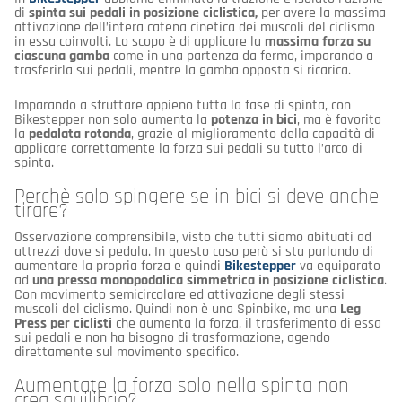
di
spinta sui pedali in posizione ciclistica,
per avere la massima
attivazione dell’intera catena cinetica dei muscoli del ciclismo
in essa coinvolti. Lo scopo è di applicare la
massima forza su
ciascuna gamba
come in una partenza da fermo, imparando a
trasferirla sui pedali, mentre la gamba opposta si ricarica.
Imparando a sfruttare appieno tutta la fase di spinta, con
Bikestepper non solo aumenta la
potenza in bici
, ma è favorita
la
pedalata rotonda
, grazie al miglioramento della capacità di
applicare correttamente la forza sui pedali su tutto l’arco di
spinta.
Perchè solo spingere se in bici si deve anche
tirare?
Osservazione comprensibile, visto che tutti siamo abituati ad
attrezzi dove si pedala. In questo caso però si sta parlando di
aumentare la propria forza e quindi
Bikestepper
va equiparato
ad
una pressa monopodalica simmetrica in posizione ciclistica
.
Con movimento semicircolare ed attivazione degli stessi
muscoli del ciclismo. Quindi non è una Spinbike, ma una
Leg
Press per ciclisti
che aumenta la forza, il trasferimento di essa
sui pedali e non ha bisogno di trasformazione, agendo
direttamente sul movimento specifico.
Aumentate la forza solo nella spinta non
crea squilibrio?