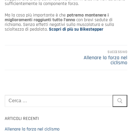
sufficientemente la componente forza.
Ma la cosa più importante è che
potremo mantenere i
miglioramenti raggiunti tutto l’anno
con brevi sedute di
richiamo. Senza effetti negativi sulla muscolatura e sulla
scioltezza di pedalata.
Scopri di più su Bikestepper
Navigazione
SUCCESSIVO
articoli
Articolo
Allenare la forza nel
successivo:
ciclismo
Cerca:
ARTICOLI RECENTI
Allenare la forza nel ciclismo