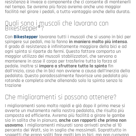
resistenza è invece a componente che ci consente di mantenerli
nel tempo. Se avremo più forza avremo anche una maggior
facilità nel girare i pedali, a tutto vantaggio anche della durata.
Quali sono i muscoli che lavorano con
Bikestepper®?
Con
Bikestepper
lavorano tutti i muscoli che si usano in bici per
spingere sui pedali, ma lo fanno
in maniera molto più intensa
.
Il grado di resistenza è infinitamente maggiore della bici e ad
ogni spinta si riparte da fermi. Questo fattore comporta un
maggior utilizzo dei muscoli stabilizzatori, che servono a
mantenere in asse il corpo per trasferire tutta la forza al
pedale. Inoltre si
impara a sfruttare tutta la spinta
fin
dall’inizio, cosa che in bici non avviene a causa dell’inerzia della
pedalata. Questo paradossalmente favorisce una pedalata più
rotonda e completa anche allenando solo la spinta senza la
trazione
Che miglioramenti si possono ottenere?
I miglioramenti sono molto rapidi e già dopo il primo mese si
avverte un mutamento nella nostra pedalata, che risulta più
composta ed efficiente. Avremo più facilità a girare le gambe
sia in salita che in pianura,
anche con rapporti che prima non
usavamo
. I miglioramenti misurati sono arrivati anche al 10
percento dei Watt, sia in soglia che massimali. Soprattutto in
soggetti che erano soliti fare molti km in bici, ma non curavano