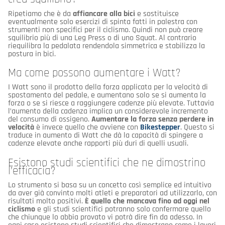
Ripetiamo che è da
affiancare alla bici
e sostituisce
eventualmente solo esercizi di spinta fatti in palestra con
strumenti non specifici per il ciclismo. Quindi non può creare
squilibrio più di una Leg Press o di uno Squat. Al contrario
riequilibra la pedalata rendendola simmetrica e stabilizza la
postura in bici.
Ma come possono aumentare i Watt?
I Watt sono il prodotto della forza applicata per la velocità di
spostamento del pedale, e aumentano solo se si aumenta la
forza o se si riesce a raggiungere cadenze più elevate. Tuttavia
l’aumento della cadenza implica un considerevole incremento
del consumo di ossigeno.
Aumentare la forza senza perdere in
velocità
è invece quello che avviene con
Bikestepper
. Questo si
traduce in aumento di Watt che dà la capacità di spingere a
cadenze elevate anche rapporti più duri di quelli usuali.
Esistono studi scientifici che ne dimostrino
l’efficacia?
Lo strumento si basa su un concetto così semplice ed intuitivo
da aver già convinto molti atleti e preparatori ad utilizzarlo, con
risultati molto positivi.
È quello che mancava fino ad oggi nel
ciclismo
e gli studi scientifici potranno solo confermare quello
che chiunque lo abbia provato vi potrà dire fin da adesso. In