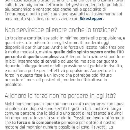
ogni caso esistono studi scientifici che dimostrano come i lavori
sulla forza migliorino l’efficacia del gesto rendendo la pedalata
più economica e vantaggiosa anche nelle specialità di
Endurance, a patto però che siano eseguiti esclusivamente sul
movimento specifico, come avviene con
Bikestepper
.
Non servirebbe allenare anche la trazione?
La trazione contribuisce solo in minima parte alla propulsione, e
questo è stato misurato con gli strumenti moderni oggi
disponibili per chiunque. Anche la forza utilizzata nella trazione
è molto modesta, mentre
quella della spinta supera anche l’80
percento di quella complessiva
. Allenare la trazione si può fare
in bici, insegnando al cervello ad usarla, ma solo per quanto
riguarda l’alleggerimento della pressione sul pedale in risalita,
e in minima parte per l’effettiva propulsione. Aumentare la
forza in questa fase è un lavoro che potrebbe addirittura
accorciare i muscoli posteriori, rendendo difficoltosa la
pedalata.
Allenare la forza non fa perdere in agilità?
Molti pensano questo perchè hanno avuto esperienze con i pesi
in palestra e dopo si sono sentiti legati in bici. Inoltre è luogo
comune pensare che la bici sia uno sport di resistenza e quindi
la componente forza sia secondaria. Possiamo invece affermare
che
la forza è la componente primaria
per dotare il nostro
motore del maggior numero possibile di cavalli (Watt). La