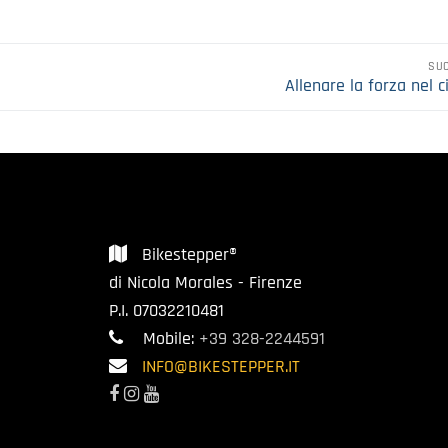
SU
Articolo
Allenare la forza nel c
successivo:
Bikestepper®
di Nicola Morales - Firenze
P.I. 07032210481
Mobile:
+39 328-2244591
INFO@BIKESTEPPER.IT