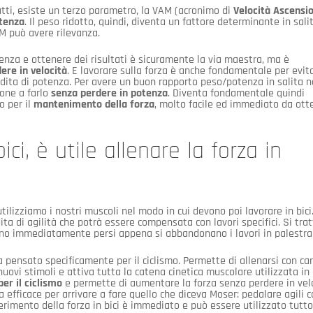
nfatti, esiste un terzo parametro, la VAM (acronimo di
Velocità Ascensi
tenza
. Il peso ridotto, quindi, diventa un fattore determinante in salit
M può avere rilevanza.
enza e ottenere dei risultati è sicuramente la via maestra, ma è
ere in velocità
. E lavorare sulla forza è anche fondamentale per evit
dita di potenza. Per avere un buon rapporto peso/potenza in salita 
ione a farlo
senza perdere in potenza
. Diventa fondamentale quindi
o per il
mantenimento della forza
, molto facile ed immediato da ott
ci, è utile allenare la forza in
tilizziamo i nostri muscoli nel modo in cui devono poi lavorare in bici
ita di agilità che potrà essere compensata con lavori specifici. Si trat
ono immediatamente persi appena si abbandonano i lavori in palestra
 pensato specificamente per il ciclismo. Permette di allenarsi con car
ovi stimoli e attiva tutta la catena cinetica muscolare utilizzata in b
per il ciclismo
e permette di aumentare la forza senza perdere in velo
efficace per arrivare a fare quello che diceva Moser: pedalare agili c
sferimento della forza in bici è immediato e può essere utilizzato tutto