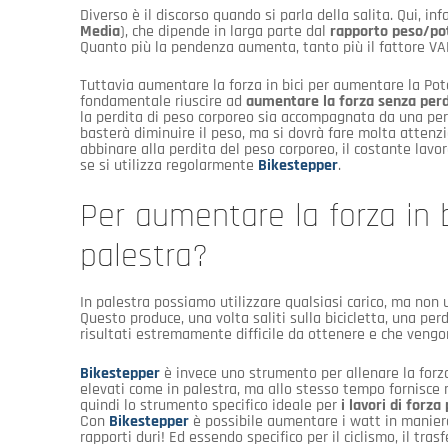
Diverso è il discorso quando si parla della salita. Qui, i
Media
), che dipende in larga parte dal
rapporto peso/po
Quanto più la pendenza aumenta, tanto più il fattore VA
Tuttavia aumentare la forza in bici per aumentare la Pot
fondamentale riuscire ad
aumentare la forza senza perd
la perdita di peso corporeo sia accompagnata da una per
basterà diminuire il peso, ma si dovrà fare molta attenz
abbinare alla perdita del peso corporeo, il costante lavor
se si utilizza regolarmente
Bikestepper
.
Per aumentare la forza in bi
palestra?
In palestra possiamo utilizzare qualsiasi carico, ma non u
Questo produce, una volta saliti sulla bicicletta, una perd
risultati estremamente difficile da ottenere e che veng
Bikestepper
è invece uno strumento per allenare la forza
elevati come in palestra, ma allo stesso tempo fornisce nu
quindi lo strumento specifico ideale per
i lavori di forza 
Con
Bikestepper
è possibile aumentare i watt in maniera 
rapporti duri! Ed essendo specifico per il ciclismo, il tra