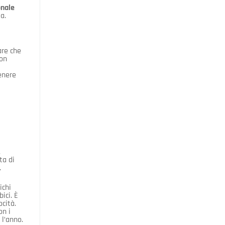
onale
a.
are che
non
enere
.
ta di
.
ichi
ici. È
cità.
on i
 l’anno.