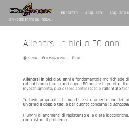
Vai
al
contenuto
PROGETTO
ACQUISTO
ACQUISTO 
SPINGERE FORTE SUI PEDALI!
Allenarsi in bici a 50 anni
ADMIN
3 MARZO 2020
BLOG
Allenarsi in bici a 50 anni
è fondamentale ma richiede di p
cui dobbiamo fare i conti dopo i 50 anni, è la perdita d
invecchiamento, può essere contrastato e rallentato tram
Tuttavia proprio il ciclismo, che è sicuramente uno dei mig
un’arma a doppio taglio
per quanto concerne la
sarcope
I lunghi allenamenti di resistenza e le diete ipocaloriche
contrastare il problema.