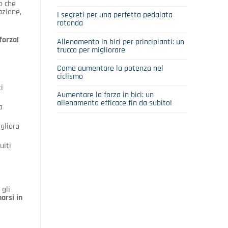
o che
azione,
I segreti per una perfetta pedalata
rotonda
forza!
Allenamento in bici per principianti: un
trucco per migliorare
Come aumentare la potenza nel
ciclismo
i
Aumentare la forza in bici: un
allenamento efficace fin da subito!
a
igliora
uiti
 gli
narsi in