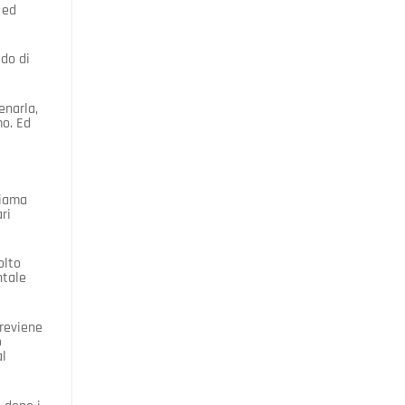
 ed
ado di
enarla,
mo. Ed
hiama
ri
olto
ntale
previene
o
al