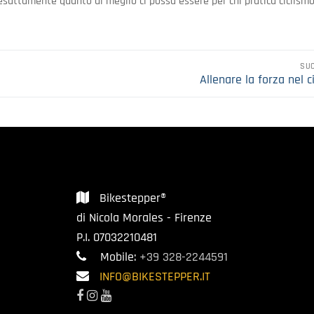
sattamente quanto di meglio ci possa essere per chi pratica ciclismo
SU
Articolo
Allenare la forza nel c
successivo:
Bikestepper®
di Nicola Morales - Firenze
P.I. 07032210481
Mobile:
+39 328-2244591
INFO@BIKESTEPPER.IT