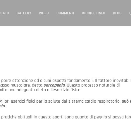
USATO
GALLERY
VIDEO
COMMENTI
RICHIEDI INFO
BLOG
orre attenzione ad alcuni aspetti fondamentali. Il fattore inevitabi
i massa muscolare, detta
sarcopenia
. Questo processo naturale di
ite una adeguata dieta e l’esercizio fisico.
liori esercizi fisici per la salute del sistema cardio respiratorio,
può 
nia
.
, pratiche abituali in questo sport, sono quanto di peggio si possa far