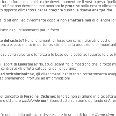
iare a fare i km in bici, o che dovete aumentare il vostro peso. Quell
 tal fine non dovranno mai mancare
le proteine
nella nostra aliment
to apporto alimentare per reintegrare subito le riserve energetiche.
ici a 50 anni
, ed ovviamente dopo,
è non smettere mai di allenare la 
iclismo degli allenamenti per la forza
o del ciclista?
No, allenamenti di forza con carichi elevati e poche
enza e, cosa molto importante, stimolano la produzione di important
.
ase della velocità e la forza è la base della potenza (questo lo dice l
gli sport di Endurance?
No, studi scientifici dimostrano che la forza m
 contrasta gli effetti catabolici dell’endurance
ed articolazioni?
No, gli allenamenti per la forza correttamente eseg
nea prevenendo infortuni ed infiammazioni
el concetto di
Forza nel Ciclismo
: la forza non si allena in bicicletta e
iamo ottenere
pedalando duri
! Soprattutto se stiamo parlando di
Alle
(e quindi della potenza), deve essere in grado di fornire
il massimo