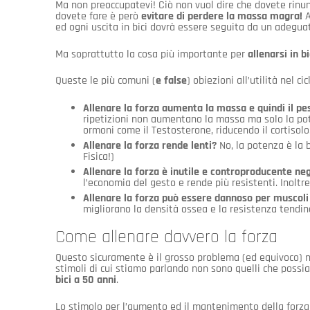
Ma non preoccupatevi! Ciò non vuol dire che dovete rinunc
dovete fare è però
evitare di perdere la massa magra!
A
ed ogni uscita in bici dovrà essere seguita da un adegua
Ma soprattutto la cosa più importante per
allenarsi in b
Queste le più comuni (
e false
) obiezioni all’utilità nel c
Allenare la forza aumenta la massa e quindi il pes
ripetizioni non aumentano la massa ma solo la pot
ormoni come il Testosterone, riducendo il cortisolo
Allenare la forza rende lenti?
No, la potenza è la b
Fisica!)
Allenare la forza è inutile e controproducente ne
l’economia del gesto e rende più resistenti. Inoltre
Allenare la forza può essere dannoso per muscoli 
migliorano la densità ossea e la resistenza tendi
Come allenare davvero la forza
Questo sicuramente è il grosso problema (ed equivoco) n
stimoli di cui stiamo parlando non sono quelli che poss
bici a 50 anni
.
Lo stimolo per l’aumento ed il mantenimento della forza 