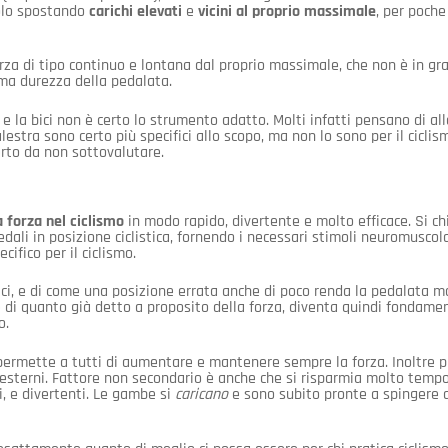
olo spostando
carichi elevati
e
vicini al proprio massimale
, per poche
rza di tipo continuo e lontana dal proprio massimale, che non è in gr
ima durezza della pedalata.
 la bici non è certo lo strumento adatto. Molti infatti pensano di all
estra sono certo più specifici allo scopo, ma non lo sono per il ciclis
certo da non sottovalutare.
a forza nel ciclismo
in modo rapido, divertente e molto efficace. Si c
dali in posizione ciclistica, fornendo i necessari stimoli neuromuscola
cifico per il ciclismo.
ici, e di come una posizione errata anche di poco renda la pedalata m
di quanto già detto a proposito della forza, diventa quindi fondame
o.
 permette a tutti di aumentare e mantenere sempre la forza. Inoltre 
i esterni. Fattore non secondario è anche che si risparmia molto temp
i, e divertenti. Le gambe si
caricano
e sono subito pronte a spingere 