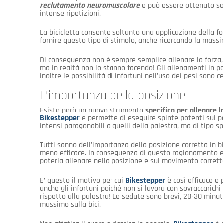
reclutamento neuromuscolare
e può essere ottenuto s
intense ripetizioni.
La bicicletta consente soltanto una applicazione della fo
fornire questo tipo di stimolo, anche ricercando la mass
Di conseguenza non è sempre semplice allenare la forza, e
ma in realtà non lo stanno facendo! Gli allenamenti in pal
inoltre le possibilità di infortuni nell’uso dei pesi sono 
L’importanza della posizione
Esiste però un nuovo strumento
specifico per allenare l
Bikestepper
e permette di eseguire spinte potenti sui pe
intensi paragonabili a quelli della palestra, ma di tipo spe
Tutti sanno dell’importanza della posizione corretta in b
meno efficace. In conseguenza di questo ragionamento e 
poterla allenare nella posizione e sul movimento corrett
E’ questo il motivo per cui
Bikestepper
è così efficace e
anche gli infortuni poiché non si lavora con sovraccarich
rispetto alla palestra! Le sedute sono brevi, 20-30 minut
massimo sulla bici.