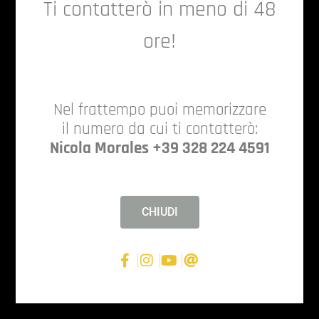
Ti contatterò in meno di 48
ore!
Nel frattempo puoi memorizzare
il numero da cui ti contatterò:
Nicola Morales +39 328 224 4591
CHIUDI